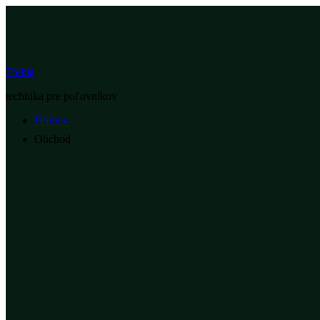
Trekia
technika pre poľovníkov
Domov
Obchod