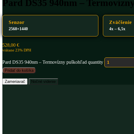
Pard DS35 940nm – Termovízn
Senzor
Zväčšenie
2560×1440
4x – 6,5x
528,00
€
vrátane 23% DPH
Pard DS35 940nm – Termovízny puškohľad quantity
Pridať do košíka
Zameriavač
Nočné videnie