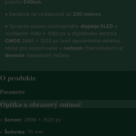
prísvitu
940nm
.
»
Detekcia na vzdialenosť až
350 metrov
.
»
Spojenie vysoko kontrastného
displeja OLED
s
rozlíšením 1440 × 1080 px a digitálneho senzora
CMOS
2688 × 1520 px tvorí neuveriteľne detailný
obraz pre pozorovanie v
nočnom
(čiernobielom) aj
dennom
(farebnom) režime.
O produkte
Parametre
Optika a obrazový snímač
»
Senzor:
2688 × 1520 px
»
Šošovka:
70 mm