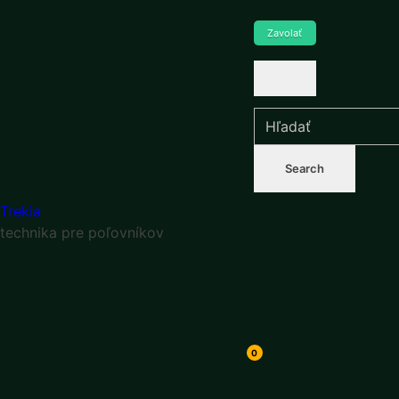
Zavolať
Trekia
technika pre poľovníkov
0