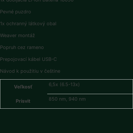
Pevné puzdro
1x ochranný látkový obal
Weaver montáž
Popruh cez rameno
Prepojovací kábel USB-C
Návod k použitiu v češtine
6,5x (6.5-13x)
Veľkosť
850 nm, 940 nm
Prísvit