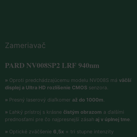
Zameriavač
PARD NV008SP2 LRF 940nm
»
Oproti predchádzajúcemu modelu NV008S má
väčší
displej a Ultra HD rozlíšenie CMOS
senzora.
»
Presný laserový diaľkomer
až do 1000m
.
»
Ľahký prístroj s krásne
čistým obrazom
a ďalšími
prednosťami pre čo najpresnejší zásah
aj v úplnej tme
.
»
Optické zväčšenie
6,5x
+ tri stupne intenzity