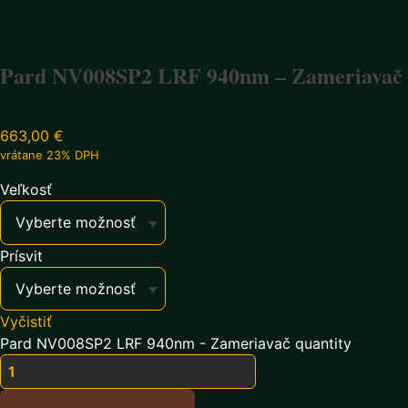
Pard NV008SP2 LRF 940nm – Zameriavač
663,00
€
vrátane 23% DPH
Veľkosť
Prísvit
Vyčistiť
Pard NV008SP2 LRF 940nm - Zameriavač quantity