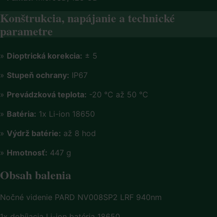
Konštrukcia, napájanie a technické
parametre
»
Dioptrická korekcia:
± 5
»
Stupeň ochrany:
IP67
»
Prevádzková teplota:
-20 °C až 50 °C
»
Batéria:
1x Li-ion 18650
»
Výdrž batérie:
až 8 hod
»
Hmotnosť:
447 g
Obsah balenia
Nočné videnie PARD NV008SP2 LRF 940nm
1x dobíjacia Li-ion batéria 18650