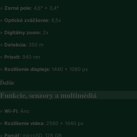
»
Zorné pole:
4,6° × 3,4°
»
Optické zväčšenie:
6,5x
»
Digitálny zoom:
2x
»
Detekcia:
350 m
»
Prisvit:
940 nm
»
Rozlíšenie displeja:
1440 × 1080 px
Ďalšie
Funkcie, senzory a multimédiá
»
Wi-Fi:
Áno
»
Rozlíšenie videa:
2560 × 1440 px
»
Pamäť:
microSD, 128 GB