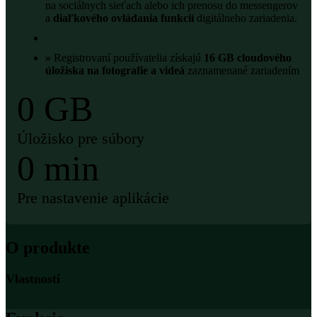
na sociálnych sieťach alebo ich prenosu do messengerov
a
diaľkového ovládania funkcií
digitálneho zariadenia.
»
Registrovaní používatelia získajú
16 GB cloudového
úložiska na fotografie a videá
zaznamenané zariadením
0
GB
Úložisko pre súbory
0
min
Pre nastavenie aplikácie
O produkte
Vlastnosti