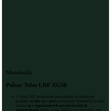
Monokulár
Pulsar Telos LRF XG50
»
Telos LRF termovízne monokuláre sú určené na
použitie
vo dne aj v noci
a poskytujú výnimočnú kvalitu
obrazu
aj v nepriaznivých poveternostných
podmienkach
(hmla, smog, dážď) a cez prekážky, ako