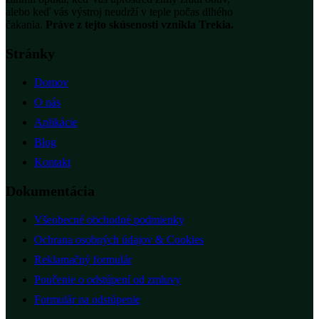
alebo keď vás výstroj neudrží v teple počas dlhého
čakania.
Práve z tejto skúsenosti vznikla Trekia.
Stránky
Domov
O nás
Aplikácie
Blog
Kontakt
Dokumentácia
Všeobecné obchodné podmienky
Ochrana osobných údajov & Cookies
Reklamačný formulár
Poučenie o odstúpení od zmluvy
Formulár na odstúpenie