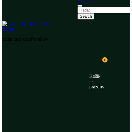
Trekia
technika pre poľovníkov
0
Košík
je
prázdny