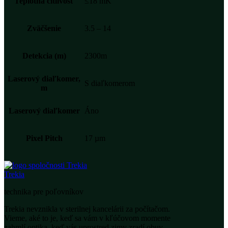
Teplotná citlivosť
≤18 mK
Zväčšenie
3.5 – 14
Detekcia (m)
2300m
Laserový diaľkomer,
S diaľkomerom
m
Laserový diaľkomer
Áno
Pixel Pitch
17 µm
Trekia
technika pre poľovníkov
Trekia nevznikla v sterilnej kancelárii za počítačom.
Vieme, aké to je, keď sa vám v kľúčovom momente
zahmlí optika, keď vás uprostred zimy zradí obuv,