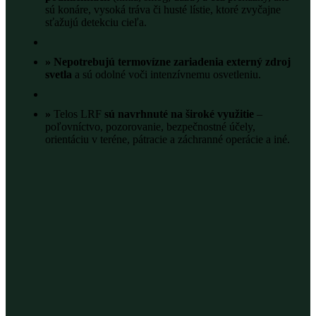
sú konáre, vysoká tráva či husté lístie, ktoré zvyčajne
sťažujú detekciu cieľa.
»
N
epotrebujú termovízne zariadenia externý zdroj
svetla
a sú odolné voči intenzívnemu osvetleniu.
»
Telos LRF
sú navrhnuté na široké využitie
–
poľovníctvo, pozorovanie, bezpečnostné účely,
orientáciu v teréne, pátracie a záchranné operácie a iné.