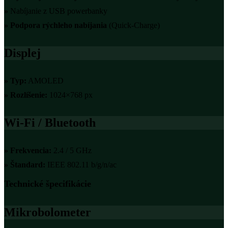
»
Nabíjanie z USB powerbanky
»
Podpora rýchleho nabíjania
(Quick-Charge)
Displej
»
Typ:
AMOLED
»
Rozlíšenie:
1024×768 px
Wi-Fi / Bluetooth
»
Frekvencia:
2.4 / 5 GHz
»
Štandard:
IEEE 802.11 b/g/n/ac
Technické špecifikácie
Mikrobolometer