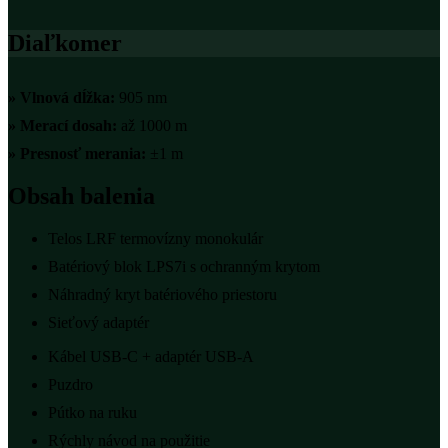
Diaľkomer
»
Vlnová dĺžka:
905 nm
»
Merací dosah:
až 1000 m
»
Presnosť merania:
±1 m
Obsah balenia
Telos LRF termovízny monokulár
Batériový blok LPS7i s ochranným krytom
Náhradný kryt batériového priestoru
Sieťový adaptér
Kábel USB-C + adaptér USB-A
Puzdro
Pútko na ruku
Rýchly návod na použitie