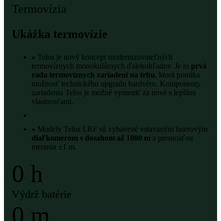
Termovízia
Ukážka termovízie
»
Telos je nový koncept modernizovateľných
termovíznych monokulárnych ďalekohľadov. Je to
prvá
rada termovíznych zariadení na trhu
, ktorá ponúka
možnosť technického upgradu hardvéru. Komponenty
zariadenia Telos je možné vymeniť za nové s lepšími
vlastnosťami.
»
Modely Telos LRF sú vybavené vstavaným laserovým
diaľkomerom s dosahom až 1000 m
a presnosťou
merania ±1 m.
0
h
Výdrž batérie
0
m