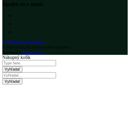
Spojte sa s nami
Odstúpenie od zmluvy
© 2026 Trekia.sk | Všetky práva vyhradené.
Vytvorené s
Digimunity.sk
Nákupný košík