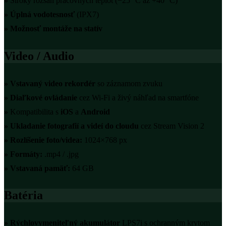
»
Široký rozsah pracovných teplôt (−25 °C až +40 °C)
»
Úplná vodotesnosť
(IPX7)
»
Možnosť montáže na statív
Video / Audio
»
Vstavaný video rekordér
so záznamom zvuku
»
Diaľkové ovládanie
cez Wi-Fi a živý náhľad na smartfóne
»
Kompatibilita s
iOS
a
Android
»
Ukladanie fotografií a videí do cloudu
cez Stream Vision 2
»
Rozlíšenie foto/videa:
1024×768 px
»
Formáty:
.mp4 / .jpg
»
Vstavaná pamäť:
64 GB
Batéria
»
Rýchlovymeniteľný akumulátor
LPS7i s ochranným krytom