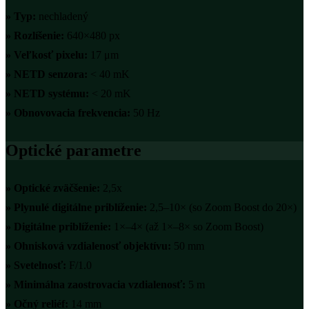
»
Typ:
nechladený
»
Rozlíšenie:
640×480 px
»
Veľkosť pixelu:
17 μm
»
NETD senzora:
< 40 mK
»
NETD systému:
< 20 mK
»
Obnovovacia frekvencia:
50 Hz
Optické parametre
» Optické z
väčšenie:
2,5x
»
Plynulé digitálne priblíženie:
2,5–10× (so Zoom Boost do 20×)
»
Digitálne priblíženie:
1×–4× (až 1×–8× so Zoom Boost)
»
Ohnisková vzdialenosť objektívu:
50 mm
»
Svetelnosť:
F/1.0
»
Minimálna zaostrovacia vzdialenosť:
5 m
»
Očný reliéf:
14 mm