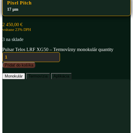
Pixel Pitch
17 µm
2 450,00
€
vrátane 23% DPH
3 na sklade
Pulsar Telos LRF XG50 – Termovízny monokulár quantity
Pridať do košíka
Monokulár
Termovízia
Aplikácia