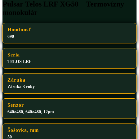
Pulsar Telos LRF XG50 – Termovízny
monokulár
Hmotnosť
690
Seria
TELOS LRF
Záruka
Záruka 3 roky
Senzor
640×480, 640×480, 12µm
Šošovka, mm
50