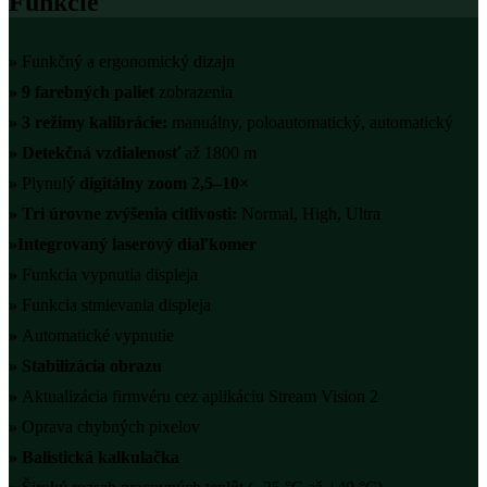
Funkcie
»
Funkčný a ergonomický dizajn
»
9 farebných paliet
zobrazenia
»
3 režimy kalibrácie:
manuálny, poloautomatický, automatický
»
Detekčná vzdialenosť
až 1800 m
»
Plynulý
digitálny zoom 2,5–10×
»
Tri úrovne zvýšenia citlivosti:
Normal, High, Ultra
»
Integrovaný laserový diaľkomer
»
Funkcia vypnutia displeja
»
Funkcia stmievania displeja
»
Automatické vypnutie
» Stabilizácia obrazu
»
Aktualizácia firmvéru cez aplikáciu Stream Vision 2
»
Oprava chybných pixelov
»
Balistická kalkulačka