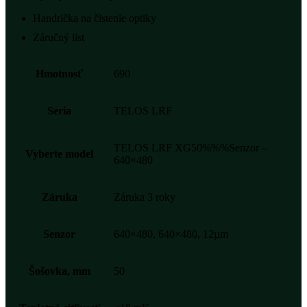
Handrička na čistenie optiky
Záručný list
Hmotnosť
690
Seria
TELOS LRF
TELOS LRF XG50%%%Senzor –
Vyberte model
640×480
Záruka
Záruka 3 roky
Senzor
640×480, 640×480, 12µm
Šošovka, mm
50