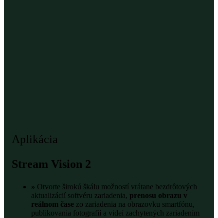
Aplikácia
Stream Vision 2
»
Otvorte širokú škálu možností vrátane bezdrôtových
aktualizácií softvéru zariadenia,
prenosu obrazu v
reálnom čase
zo zariadenia na obrazovku smartfónu,
publikovania fotografií a videí zachytených zariadením