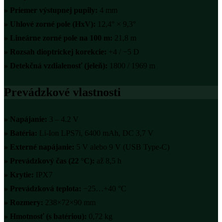
»
Priemer výstupnej pupily:
4 mm
»
Uhlové zorné pole (HxV):
12,4° × 9,3°
»
Lineárne zorné pole na 100 m:
21,8 m
»
Rozsah dioptrickej korekcie:
+4 / −5 D
»
Detekčná vzdialenosť (jeleň):
1800 / 1969 m
Prevádzkové vlastnosti
»
Napájanie:
3 – 4.2 V
»
Batéria:
Li-Ion LPS7i, 6400 mAh, DC 3,7 V
»
Externé napájanie:
5 V alebo 9 V (USB Type-C)
»
Prevádzkový čas (22 °C):
až 8,5 h
»
Krytie:
IPX7
»
Prevádzková teplota:
−25…+40 °C
»
Rozmery:
238×72×90 mm
»
Hmotnosť (s batériou):
0,72 kg